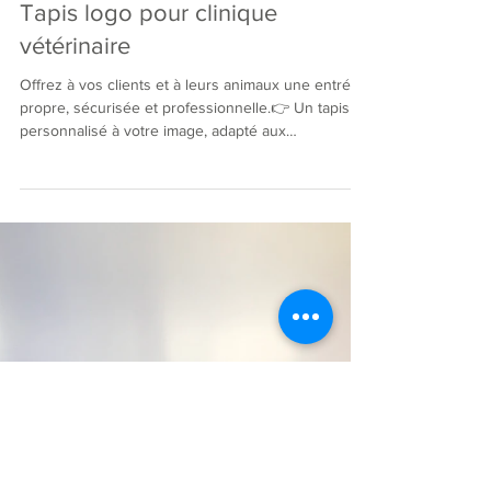
tapisnord
9 mars 2023
1 min de lecture
Tapis Nord logo secteur activité
Tapis logo pour clinique
vétérinaire
Offrez à vos clients et à leurs animaux une entrée
propre, sécurisée et professionnelle.👉 Un tapis
personnalisé à votre image, adapté aux
environnements vétérinaires. Une entrée propre
malgré le passage des animaux Poils, boue,
humidité… nos tapis capturent efficacement les
salissures dès l’entrée. 👉 Moins de traces, moins
d’odeurs, un espace plus sain. ✔ Réduction des
salissures✔ Moins d’humidité au sol✔
Environnement plus propre Sécurité et confort au
quotidien Nos tapis