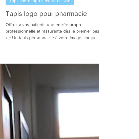
9 mars 2023
1 min de lecture
Tapis Nord logo secteur activité
Tapis logo pour pharmacie
Offrez à vos patients une entrée propre,
professionnelle et rassurante dès le premier pas.
👉 Un tapis personnalisé à votre image, conçu
pour les pharmacies. Valorisez votre image dès
l’entrée Votre logo est visible immédiatement par
vos patients.👉 Vous renforcez votre image
professionnelle et la reconnaissance de votre
officine. ✔ Logo personnalisé✔ Image soignée✔
Accueil plus professionnel Un environnement plus
propre au quotidien Nos tapis retiennent
efficacement la saleté