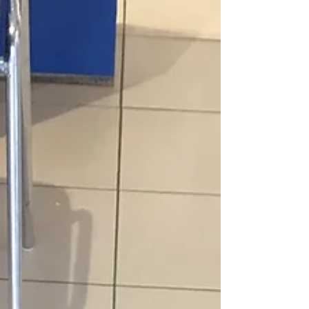
dès l’accueil Votre logo est visible dès l’entrée.👉
Vous renforcez la confiance et l’image
professionnelle de votre cabinet. ✔ Accueil
soigné✔ Image moderne✔ Identité visuelle
renforcée Hygiène et propreté au quotidien Nos
tapis capturent efficacement la saleté et l’humidité
dès l’entrée. 👉