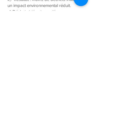
un impact environnemental réduit.
✔ Déchets triés et recyclés
✔ Moins de gaspillage
✔ Démarche responsable
STOP AUX SOLS SALES DÈS
AUJOURD’HUI
Testez gratuitement votre tapis pendant
15 jours
Sans engagement – Vous arrêtez quand
vous voulez
✔ Installation sous 48h
✔ Service local réactif
✔ Aucun engagement